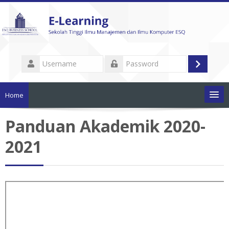
Skip
to
main
content
Username
Log
Password
in
Home
Panduan Akademik 2020-
Pengumuman
2021
List Mata Kuliah
Tutorial Penggunaan
Dokumen Akademik
Cari
mata