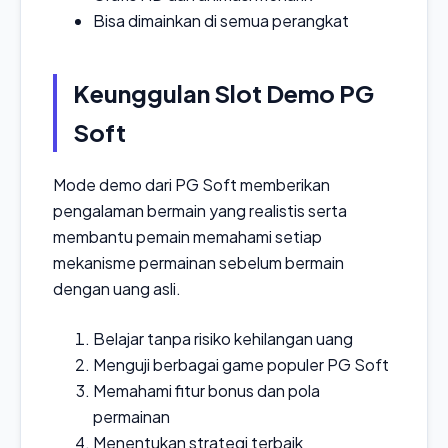
Bisa dimainkan di semua perangkat
Keunggulan Slot Demo PG
Soft
Mode demo dari PG Soft memberikan
pengalaman bermain yang realistis serta
membantu pemain memahami setiap
mekanisme permainan sebelum bermain
dengan uang asli.
Belajar tanpa risiko kehilangan uang
Menguji berbagai game populer PG Soft
Memahami fitur bonus dan pola
permainan
Menentukan strategi terbaik