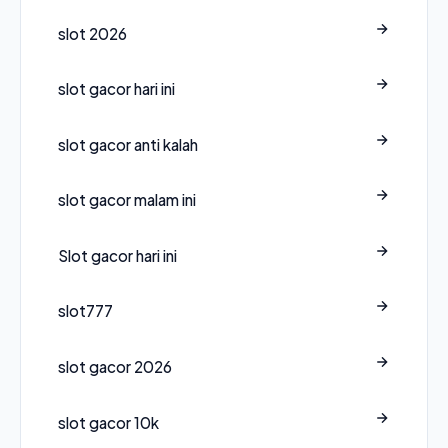
slot 2026
slot gacor hari ini
slot gacor anti kalah
slot gacor malam ini
Slot gacor hari ini
slot777
slot gacor 2026
slot gacor 10k