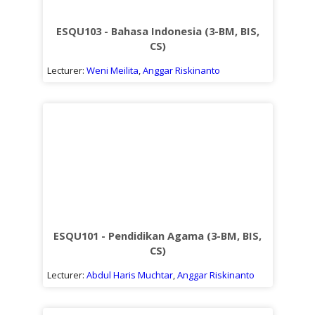
Sub
kuliah
ESQU103 - Bahasa Indonesia (3-BM, BIS,
CS)
Lecturer:
Weni Meilita
,
Anggar Riskinanto
ESQU101 - Pendidikan Agama (3-BM, BIS,
CS)
Lecturer:
Abdul Haris Muchtar
,
Anggar Riskinanto