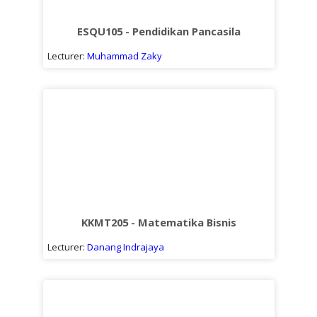
Sub
kuliah
ESQU105 - Pendidikan Pancasila
Lecturer:
Muhammad Zaky
KKMT205 - Matematika Bisnis
Lecturer:
Danang Indrajaya