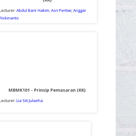
Lecturer:
Abdul Barir Hakim
,
Asri Pertiwi
,
Anggar
Riskinanto
MBMK101 - Prinsip Pemasaran (KK)
Lecturer:
Lia Siti Julaeha