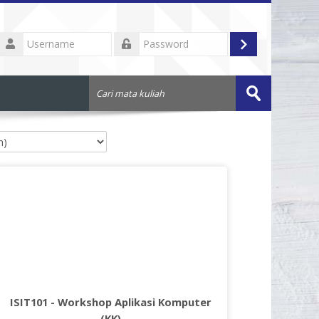
Username
Log
Password
in
Cari
mata
Submit
kuliah
ISIT101 - Workshop Aplikasi Komputer
(KK)