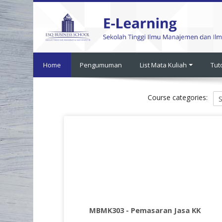
Skip
to
main
content
Home
Pengumuman
List Mata Kuliah
Tut
Course categories:
MBMK303 - Pemasaran Jasa KK