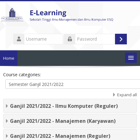
Skip
to
main
content
Username
Log
Password
in
Home
Pengumuman
Course categories:
List Mata Kuliah
Expand all
Ganjil 2021/2022 - Ilmu Komputer (Reguler)
Tutorial Penggunaan
Ganjil 2021/2022 - Manajemen (Karyawan)
Dokumen Akademik
Cari
Ganjil 2021/2022 - Manajemen (Reguler)
mata